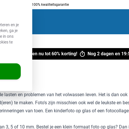
ing vanaf € 50
100% kwaliteitsgarantie
teren en je
ken, ga je
e in ons
 schilderijen
okies te
merdeals
- Alleen nu tot 60% korting!
Nog
2 dagen
en
19
:
 de lasten en problemen van het volwassen leven. Het is dan ook 
(eren) te maken. Foto's zijn misschien ook wel de leukste en bes
herinneringen van toen. Een kinderfoto op glas of een fotocolla
an 3, 5 of 10 mm. Bestel je een klein formaat foto op glas? Dan 