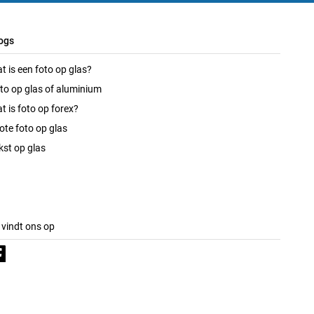
ogs
t is een foto op glas?
to op glas of aluminium
t is foto op forex?
ote foto op glas
kst op glas
 vindt ons op