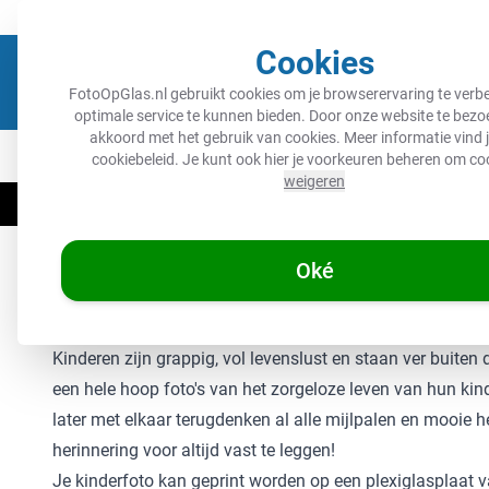
Meer dan 100.000 tevreden klanten gingen je voor
Gratis verzend
Cookies
FotoOpGlas.nl gebruikt cookies om je browserervaring te verbe
optimale service te kunnen bieden. Door onze website te bezoe
akkoord met het gebruik van cookies. Meer informatie vind j
Foto op glas
Glas producten
Alle producten
Glas
cookiebeleid
. Je kunt ook hier je voorkeuren beheren om co
weigeren
☀️
Zo
Oké
Kinderfoto's op glas
Kinderen zijn grappig, vol levenslust en staan ver buiten
een hele hoop foto's van het zorgeloze leven van hun kind
later met elkaar terugdenken al alle mijlpalen en mooie 
herinnering voor altijd vast te leggen!
Je kinderfoto kan geprint worden op een plexiglasplaat v