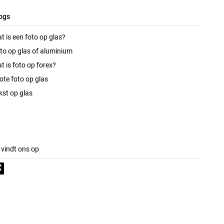
ogs
t is een foto op glas?
to op glas of aluminium
t is foto op forex?
ote foto op glas
kst op glas
 vindt ons op