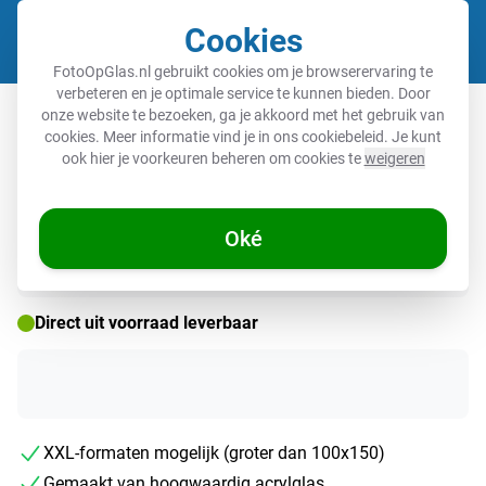
Cookies
Winkel
FotoOpGlas.nl gebruikt cookies om je browserervaring te
verbeteren en je optimale service te kunnen bieden. Door
Glas schilderij - Boom - Kunst -
onze website te bezoeken, ga je akkoord met het gebruik van
cookies. Meer informatie vind je in ons
cookiebeleid
. Je kunt
Modern - Natuur
ook hier je voorkeuren beheren om cookies te
weigeren
Oké
Direct uit voorraad leverbaar
XXL-formaten mogelijk (groter dan 100x150)
Gemaakt van hoogwaardig acrylglas